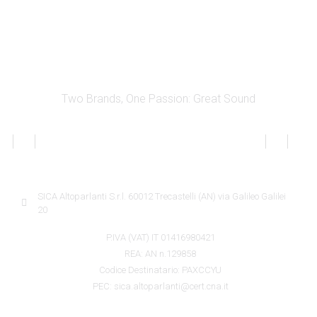
Two Brands, One Passion: Great Sound
SICA INFORMATION
SICA Altoparlanti S.r.l. 60012 Trecastelli (AN) via Galileo Galilei
20
P.IVA (VAT) IT 01416980421
REA: AN n.129858
Codice Destinatario: PAXCCYU
PEC: sica.altoparlanti@cert.cna.it