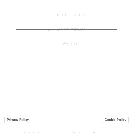
SICA CONTACTS
+39 071 7958072
+39 071 7959006
info@sica.it
QUICK LINK
ABOUT US SICA
ABOUT US JENSEN
DISTRIBUTORS
Privacy Policy
Cookie Policy